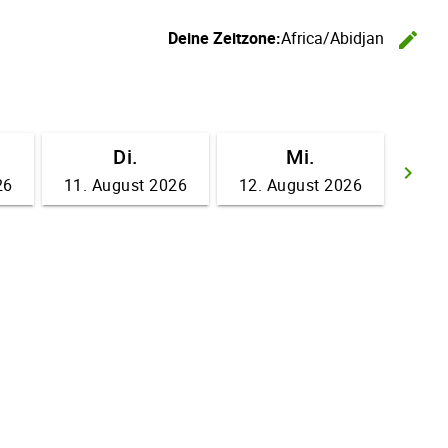
Deine Zeitzone:
Africa/Abidjan
edit
Ze
Di.
Mi.
keyboard_arrow_right
26
11. August 2026
12. August 2026
We